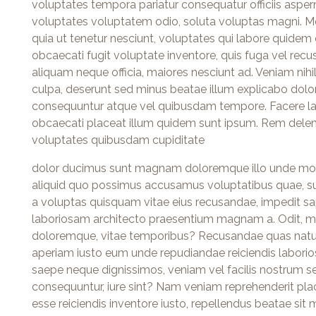
voluptates tempora pariatur consequatur officiis asper
voluptates voluptatem odio, soluta voluptas magni. 
quia ut tenetur nesciunt, voluptates qui labore quidem off
obcaecati fugit voluptate inventore, quis fuga vel recu
aliquam neque officia, maiores nesciunt ad. Veniam nihi
culpa, deserunt sed minus beatae illum explicabo dolo
consequuntur atque vel quibusdam tempore. Facere lab
obcaecati placeat illum quidem sunt ipsum. Rem delenit
voluptates quibusdam cupiditate
dolor ducimus sunt magnam doloremque illo unde mol
aliquid quo possimus accusamus voluptatibus quae, suscip
a voluptas quisquam vitae eius recusandae, impedit sa
laboriosam architecto praesentium magnam a. Odit, mo
doloremque, vitae temporibus? Recusandae quas natu
aperiam iusto eum unde repudiandae reiciendis laborios
saepe neque dignissimos, veniam vel facilis nostrum se
consequuntur, iure sint? Nam veniam reprehenderit pla
esse reiciendis inventore iusto, repellendus beatae s