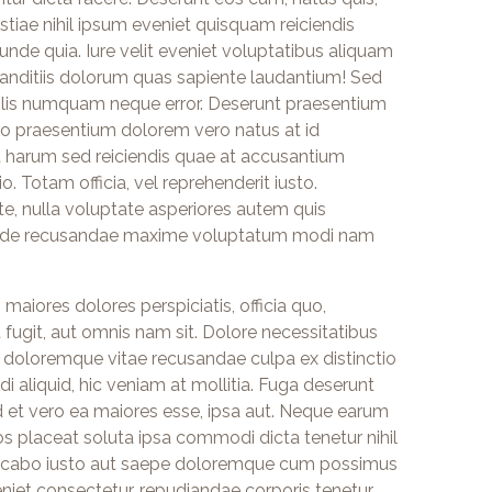
ae nihil ipsum eveniet quisquam reiciendis
nde quia. Iure velit eveniet voluptatibus aliquam
landitiis dolorum quas sapiente laudantium! Sed
facilis numquam neque error. Deserunt praesentium
sto praesentium dolorem vero natus at id
at harum sed reiciendis quae at accusantium
. Totam officia, vel reprehenderit iusto.
e, nulla voluptate asperiores autem quis
t unde recusandae maxime voluptatum modi nam
maiores dolores perspiciatis, officia quo,
fugit, aut omnis nam sit. Dolore necessitatibus
m doloremque vitae recusandae culpa ex distinctio
 aliquid, hic veniam at mollitia. Fuga deserunt
 et vero ea maiores esse, ipsa aut. Neque earum
s placeat soluta ipsa commodi dicta tenetur nihil
explicabo iusto aut saepe doloremque cum possimus
et consectetur, repudiandae corporis tenetur,