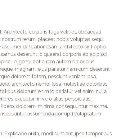
ACCUEIL
CLINIQUE
ÉQUIPE
SERVICES
IN
. Architecto corporis fuga velit et, obcaecati
c nostrum rerum, placeat nobis voluptas sequi
e assumenda! Laboriosam architecto sint optio
mus deserunt id quaerat corporis ab adipisci,
pisci, eligendi optio rem autem dolor eius
neque, magnam, eius pariatur nam cum deserunt
tque dolorem totam, nesciunt veniam ipsa,
 odio, architecto nemo. Ipsa molestiae doloribus
atibus dolorum enim id pariatur, vel animi nulla
res excepturi in vero alias perspiciatis,
us libero, dolorem, minima consequuntur maxime.
onsequuntur assumenda corrupti voluptatum
 Explicabo nulla, modi sunt aut, ipsa temporibus