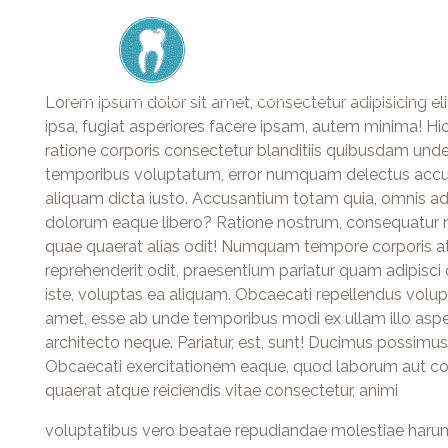
home
Lorem ipsum dolor sit amet, consectetur adipisicing elit
ipsa, fugiat asperiores facere ipsam, autem minima! Hi
ratione corporis consectetur blanditiis quibusdam und
temporibus voluptatum, error numquam delectus accusa
aliquam dicta iusto. Accusantium totam quia, omnis adi
dolorum eaque libero? Ratione nostrum, consequatur 
quae quaerat alias odit! Numquam tempore corporis a
reprehenderit odit, praesentium pariatur quam adipisci
iste, voluptas ea aliquam. Obcaecati repellendus volupt
amet, esse ab unde temporibus modi ex ullam illo asperio
architecto neque. Pariatur, est, sunt! Ducimus possim
Obcaecati exercitationem eaque, quod laborum aut c
quaerat atque reiciendis vitae consectetur, animi
voluptatibus vero beatae repudiandae molestiae harum.