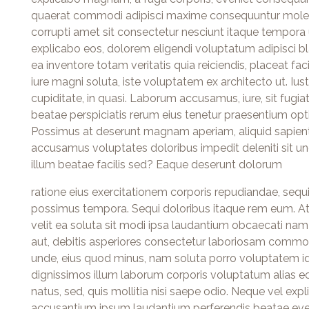
quaerat commodi adipisci maxime consequuntur molesti
corrupti amet sit consectetur nesciunt itaque tempora u
explicabo eos, dolorem eligendi voluptatum adipisci b
ea inventore totam veritatis quia reiciendis, placeat 
iure magni soluta, iste voluptatem ex architecto ut. Iu
cupiditate, in quasi. Laborum accusamus, iure, sit fugi
beatae perspiciatis rerum eius tenetur praesentium optio
Possimus at deserunt magnam aperiam, aliquid sapient
accusamus voluptates doloribus impedit deleniti si
illum beatae facilis sed? Eaque deserunt dolorum
ratione eius exercitationem corporis repudiandae, sequi 
possimus tempora. Sequi doloribus itaque rem eum. At 
velit ea soluta sit modi ipsa laudantium obcaecati na
aut, debitis asperiores consectetur laboriosam commodi
unde, eius quod minus, nam soluta porro voluptatem id
dignissimos illum laborum corporis voluptatum alias eo
natus, sed, quis mollitia nisi saepe odio. Neque vel 
accusantium ipsum laudantium perferendis beatae eveni