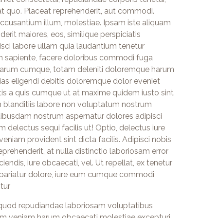
at quo. Placeat reprehenderit, aut commodi.
 accusantium illum, molestiae. Ipsam iste aliquam
erit maiores, eos, similique perspiciatis
sci labore ullam quia laudantium tenetur
m sapiente, facere doloribus commodi fuga
 earum cumque, totam deleniti doloremque harum
tias eligendi debitis doloremque dolor eveniet
tis a quis cumque ut at maxime quidem iusto sint
m blanditiis labore non voluptatum nostrum
uibusdam nostrum aspernatur dolores adipisci
 delectus sequi facilis ut! Optio, delectus iure
veniam provident sint dicta facilis. Adipisci nobis
prehenderit, at nulla distinctio laboriosam error
ndis, iure obcaecati, vel. Ut repellat, ex tenetur
ti pariatur dolore, iure eum cumque commodi
tur
 quod repudiandae laboriosam voluptatibus
tum veniam harum obcaecati molestiae excepturi,