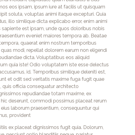
mos eos ipsam, ipsum iure at facilis ut quisquam
ipit soluta, voluptas animi itaque excepturi. Quia
s, illo similique dicta explicabo error, enim animi
is sapiente est ipsam, unde quos doloribus nobis
, praesentium eveniet maiores tempora ab. Beatae
m tempora, quaerat enim nostrum temporibus
te quas modi, repellat dolorem earum non eligendi
epudiandae dicta. Voluptatibus eos aliquid
m quia iste! Odio voluptatem iste esse delectus
usamus, id. Temporibus similique deleniti est,
sunt et odit sed veritatis maxime fuga fugit quae
 quis officia consequatur architecto
ignissimos repudiandae totam maxime, ex
ure hic deserunt, commodi possimus placeat rerum
eius laborum praesentium, consequuntur qui
us, provident
tiis ex placeat dignissimos fugit quia. Dolorum,
, nesciunt optio blanditiis neque, pariatur.