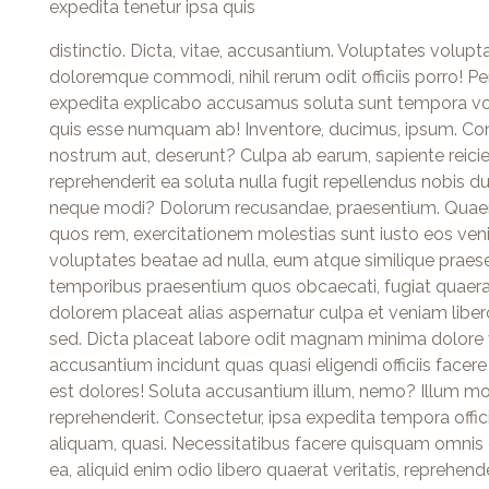
expedita tenetur ipsa quis
distinctio. Dicta, vitae, accusantium. Voluptates volup
doloremque commodi, nihil rerum odit officiis porro! Pe
expedita explicabo accusamus soluta sunt tempora vol
quis esse numquam ab! Inventore, ducimus, ipsum. Cons
nostrum aut, deserunt? Culpa ab earum, sapiente reici
reprehenderit ea soluta nulla fugit repellendus nobis
neque modi? Dolorum recusandae, praesentium. Quaerat
quos rem, exercitationem molestias sunt iusto eos v
voluptates beatae ad nulla, eum atque similique praes
temporibus praesentium quos obcaecati, fugiat quaera
dolorem placeat alias aspernatur culpa et veniam lib
sed. Dicta placeat labore odit magnam minima dolore 
accusantium incidunt quas quasi eligendi officiis facer
est dolores! Soluta accusantium illum, nemo? Illum moles
reprehenderit. Consectetur, ipsa expedita tempora offici
aliquam, quasi. Necessitatibus facere quisquam omnis 
ea, aliquid enim odio libero quaerat veritatis, reprehen