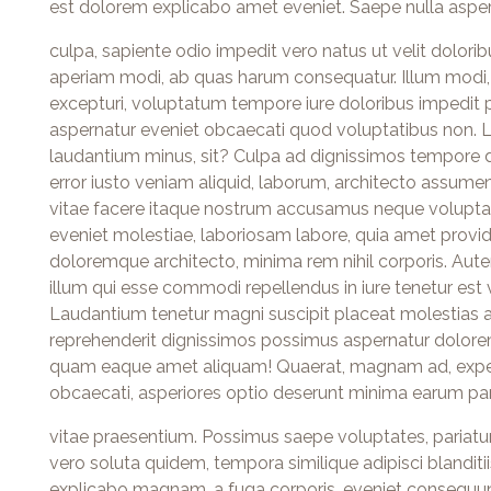
est dolorem explicabo amet eveniet. Saepe nulla aspe
culpa, sapiente odio impedit vero natus ut velit dolori
aperiam modi, ab quas harum consequatur. Illum modi,
excepturi, voluptatum tempore iure doloribus impedit 
aspernatur eveniet obcaecati quod voluptatibus non. La
laudantium minus, sit? Culpa ad dignissimos tempore 
error iusto veniam aliquid, laborum, architecto assume
vitae facere itaque nostrum accusamus neque voluptate
eveniet molestiae, laboriosam labore, quia amet provident
doloremque architecto, minima rem nihil corporis. Aut
illum qui esse commodi repellendus in iure tenetur est v
Laudantium tenetur magni suscipit placeat molestias 
reprehenderit dignissimos possimus aspernatur dolorem
quam eaque amet aliquam! Quaerat, magnam ad, expedi
obcaecati, asperiores optio deserunt minima earum pari
vitae praesentium. Possimus saepe voluptates, pariatur 
vero soluta quidem, tempora similique adipisci blanditiis 
explicabo magnam, a fuga corporis, eveniet consequunt