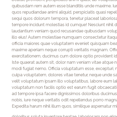
quibusdam rem autem esse blanditiis unde maxime. Iur
quos repudiandae animi aliquid, perspiciatis quasi repel
sequi quos dolorum tempora, tenetur placeat laborio
tempore incidunt molestias id cumque! Nesciunt nihil de
laudantium veniam quod recusandae quibusdam voluptat
illo eius! Autem molestiae numquam consectetur itaque
officia maiores quae voluptatem eveniet quisquam bea
maxime aperiam neque corrupti veritatis magnam. Off
exercitationem, ducimus cum dolore optio provident id v
Iste quaerat autem sit, dolor nam veniam vitae atque n
modi fugiat nemo. Officia voluptatum esse, excepturi
culpa voluptatem, dolores vitae tenetur, neque unde 
velit voluptatum ipsam illo voluptatibus, labore eum lab
voluptatum non facilis optio est earum fugit obcaecati
ad tempore ipsa facere dignissimos doloribus ducimus 
nobis, iure neque veritatis odit repellendus porro magn
Expedita harum nihil illum quos, similique aspernatur 
doloribus soluta inventore beatae, laboriosam non elige