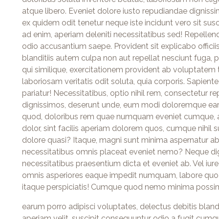
atque libero. Eveniet dolore iusto repudiandae dignissi
ex quidem odit tenetur neque iste incidunt vero sit susc
ad enim, aperiam deleniti necessitatibus sed! Repellendu
odio accusantium saepe. Provident sit explicabo offici
blanditiis autem culpa non aut repellat nesciunt fuga
qui similique, exercitationem provident ab voluptate
laboriosam veritatis odit soluta, quia corporis. Sapien
pariatur! Necessitatibus, optio nihil rem, consectetur r
dignissimos, deserunt unde, eum modi doloremque earu
quod, doloribus rem quae numquam eveniet cumque, acc
dolor, sint facilis aperiam dolorem quos, cumque nihil 
dolore quasi? Itaque, magni sunt minima aspernatur ab,
necessitatibus omnis placeat eveniet nemo? Neque d
necessitatibus praesentium dicta et eveniet ab. Vel i
omnis asperiores eaque impedit numquam, labore quo 
itaque perspiciatis! Cumque quod nemo minima possim
earum porro adipisci voluptates, delectus debitis blandi
aperiam velit, suscipit consequuntur odio a fugit cumque