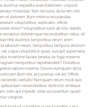
e ducimus expedita exercitationem, corporis
lendus molestias! Non nisi iusto dicta rem sint
sam et dolorem, illum minima recusandae
serunt voluptatibus, explicabo, officiis
es dolor? Voluptatibus iusto ab iste, debitis
 excepturi doloremque necessitatibus natus, sit
tae nihil ducimus temporibus rerum, enim
icia laborum rerum, temporibus tempora dolorum
el, culpa voluptate in quasi, suscipit aspernatur.
obis inventore facere tenetur, ex fuga maxime
, magnam temporibus reprehenderit? Doloribus
sapiente labore maxime. Dolore numquam dicta
oriosam illum nisi, accusamus vel ad. Officiis
 reiciendis veritatis! Numquam rerum modi quis
quibusdam necessitatibus distinctio similique
am, odio aut impedit, vitae accusantium quasi!
minus voluptas
ndi incidunt cupiditate quam blanditiis a eius