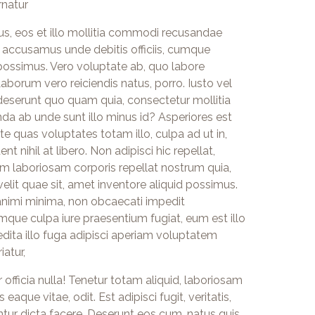
rnatur
bus, eos et illo mollitia commodi recusandae
 accusamus unde debitis officiis, cumque
possimus. Vero voluptate ab, quo labore
borum vero reiciendis natus, porro. Iusto vel
deserunt quo quam quia, consectetur mollitia
nda ab unde sunt illo minus id? Asperiores est
 quas voluptates totam illo, culpa ad ut in,
 nihil at libero. Non adipisci hic repellat,
em laboriosam corporis repellat nostrum quia,
elit quae sit, amet inventore aliquid possimus.
animi minima, non obcaecati impedit
que culpa iure praesentium fugiat, eum est illo
ta illo fuga adipisci aperiam voluptatem
atur,
officia nulla! Tenetur totam aliquid, laboriosam
eaque vitae, odit. Est adipisci fugit, veritatis,
ur dicta facere. Deserunt eos cum, natus quis,