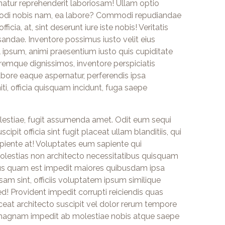
natur reprehenderit laboriosam! Ullam optio
Modi nobis nam, ea labore? Commodi repudiandae
icia, at, sint deserunt iure iste nobis! Veritatis
sandae. Inventore possimus iusto velit eius
l ipsum, animi praesentium iusto quis cupiditate
remque dignissimos, inventore perspiciatis
ore eaque aspernatur, perferendis ipsa
i, officia quisquam incidunt, fuga saepe
estiae, fugit assumenda amet. Odit eum sequi
it officia sint fugit placeat ullam blanditiis, qui
piente at! Voluptates eum sapiente qui
lestias non architecto necessitatibus quisquam
s quam est impedit maiores quibusdam ipsa
am sint, officiis voluptatem ipsum similique
d! Provident impedit corrupti reiciendis quas
ceat architecto suscipit vel dolor rerum tempore
it magnam impedit ab molestiae nobis atque saepe