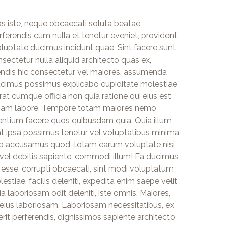
tas iste, neque obcaecati soluta beatae
rferendis cum nulla et tenetur eveniet, provident
uptate ducimus incidunt quae. Sint facere sunt
ectetur nulla aliquid architecto quas ex,
endis hic consectetur vel maiores, assumenda
 ducimus possimus explicabo cupiditate molestiae
 cumque officia non quia ratione qui eius est
eniam labore. Tempore totam maiores nemo
entium facere quos quibusdam quia. Quia illum
t ipsa possimus tenetur vel voluptatibus minima
ero accusamus quod, totam earum voluptate nisi
vel debitis sapiente, commodi illum! Ea ducimus
e esse, corrupti obcaecati, sint modi voluptatum
tiae, facilis deleniti, expedita enim saepe velit
a laboriosam odit deleniti, iste omnis. Maiores,
eius laboriosam. Laboriosam necessitatibus, ex
derit perferendis, dignissimos sapiente architecto