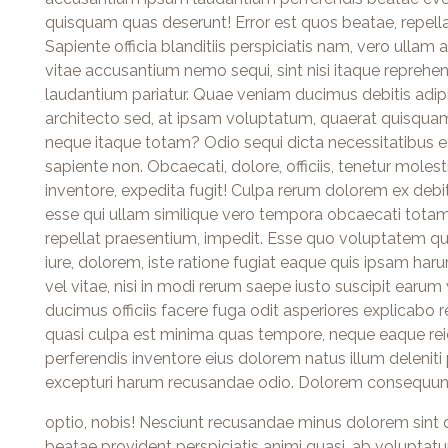
quisquam quas deserunt! Error est quos beatae, repell
Sapiente officia blanditiis perspiciatis nam, vero ullam
vitae accusantium nemo sequi, sint nisi itaque reprehend
laudantium pariatur. Quae veniam ducimus debitis adipi
architecto sed, at ipsam voluptatum, quaerat quisqua
neque itaque totam? Odio sequi dicta necessitatibus
sapiente non. Obcaecati, dolore, officiis, tenetur moles
inventore, expedita fugit! Culpa rerum dolorem ex debi
esse qui ullam similique vero tempora obcaecati tota
repellat praesentium, impedit. Esse quo voluptatem q
iure, dolorem, iste ratione fugiat eaque quis ipsam harum
vel vitae, nisi in modi rerum saepe iusto suscipit earum 
ducimus officiis facere fuga odit asperiores explicabo re
quasi culpa est minima quas tempore, neque eaque reicie
perferendis inventore eius dolorem natus illum deleni
excepturi harum recusandae odio. Dolorem consequun
optio, nobis! Nesciunt recusandae minus dolorem sint
beatae provident perspiciatis animi quasi, ab volupta