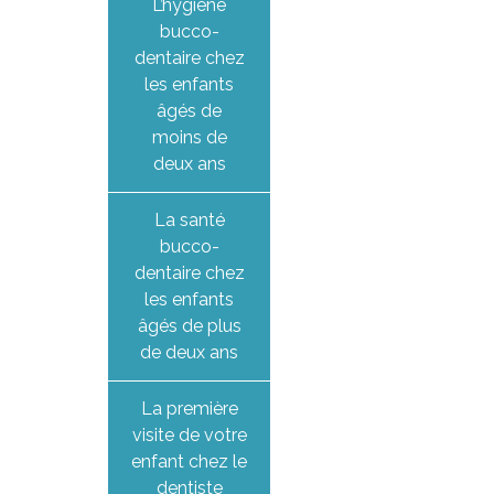
L’hygiène
bucco-
dentaire chez
les enfants
âgés de
moins de
deux ans
La santé
bucco-
dentaire chez
les enfants
âgés de plus
de deux ans
La première
visite de votre
enfant chez le
dentiste