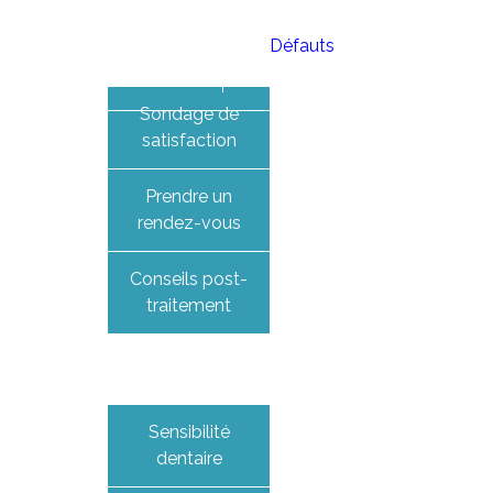
Défauts
Informations
ACCUEIL
CLINIQUE
ÉQUIPE
SERVICES
IN
Sondage de
satisfaction
Prendre un
rendez-vous
Conseils post-
traitement
Patient
Sensibilité
dentaire