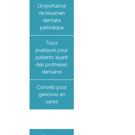
L’importance
de l’examen
dentaire
périodique
Trucs
pratiques pour
patients ayant
des prothèses
dentaires
Conseils pour
gencives en
santé
Enfant